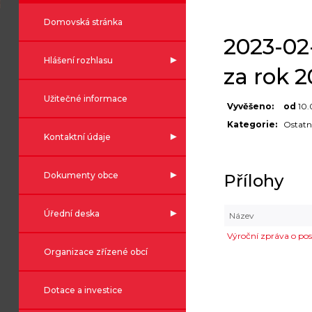
Domovská stránka
2023-02
Hlášení rozhlasu
za rok 
Užitečné informace
Vyvěšeno:
od
10.
Kategorie:
Ostatn
Kontaktní údaje
Dokumenty obce
Přílohy
Úřední deska
Název
Výroční zpráva o po
Organizace zřízené obcí
Dotace a investice