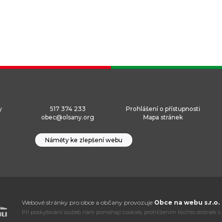
y
517 374 233
Prohlášení o přístupnosti
obec@olsany.org
Mapa stránek
Náměty ke zlepšení webu
Webové stránky pro obce a občany provozuje
Obce na webu s.r.o.
Při poskytování služeb nám pomáhají cookies, prohlížením těchto stránek s 