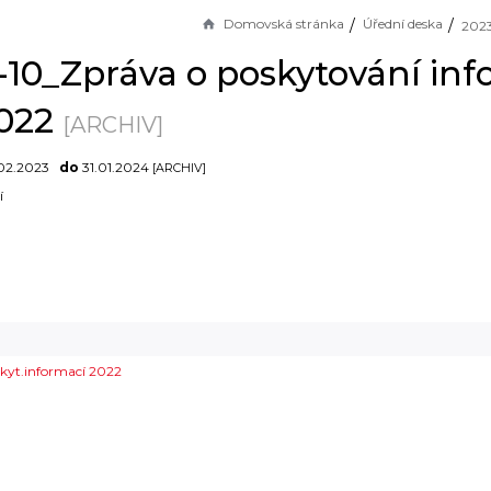
Domovská stránka
Úřední deska
-10_Zpráva o poskytování inf
2022
[ARCHIV]
02.2023
do
31.01.2024
[ARCHIV]
í
skyt.informací 2022