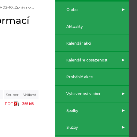
2023-02-10_Zpráva o poskytování informací za rok 2022
O obci
ormací
Aktuality
Kalendář akcí
Kalendáře obsazenosti
Proběhlé akce
Vybavenost v obci
Soubor
Velikost
PDF
355 kB
Spolky
Služby