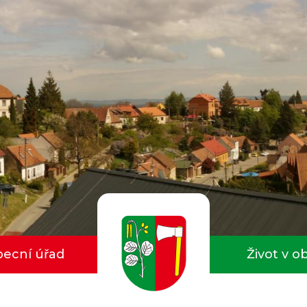
ecní úřad
Život v o