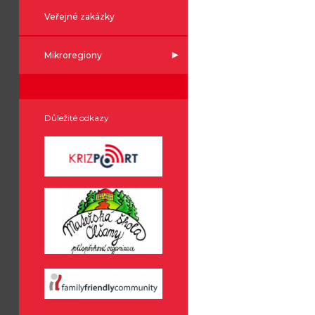
Veřejné zakázky
Mikroregiony
Důležité odkazy