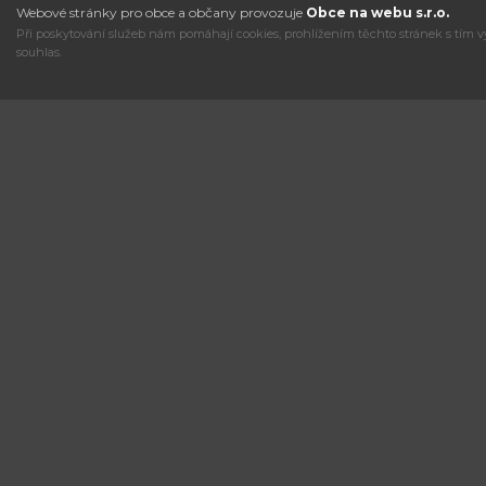
Webové stránky pro obce a občany provozuje
Obce na webu s.r.o.
Při poskytování služeb nám pomáhají cookies, prohlížením těchto stránek s tím v
souhlas.