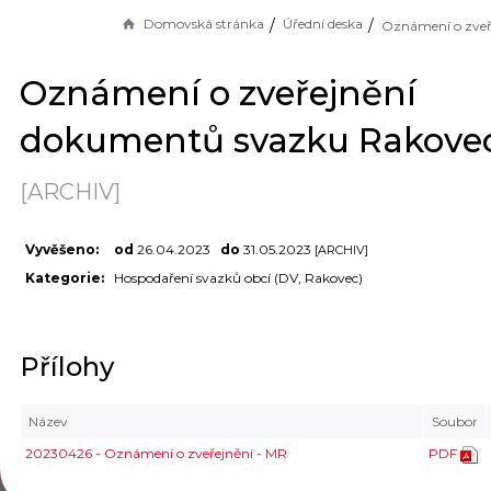
Domovská stránka
Úřední deska
Oznámení o zveřejnění
dokumentů svazku Rakove
[ARCHIV]
Vyvěšeno:
od
26.04.2023
do
31.05.2023
[ARCHIV]
Kategorie:
Hospodaření svazků obcí (DV, Rakovec)
Přílohy
Název
Soubor
20230426 - Oznámení o zveřejnění - MR
PDF