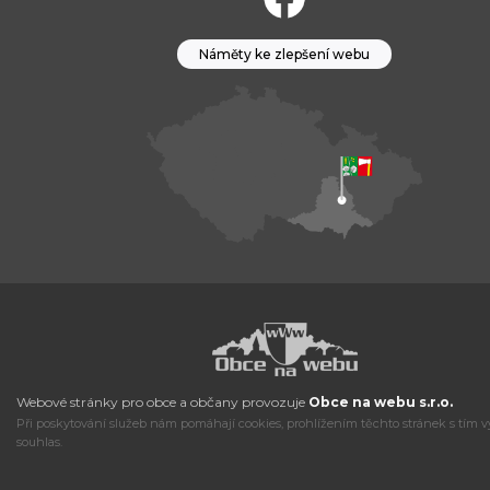
Náměty ke zlepšení webu
Webové stránky pro obce a občany provozuje
Obce na webu s.r.o.
Při poskytování služeb nám pomáhají cookies, prohlížením těchto stránek s tím v
souhlas.