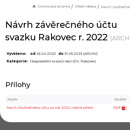
Domovská stránka
Úřední deska
Návrh závěrečného účtu
svazku Rakovec r. 2022
[ARCHI
Vyvěšeno:
od
26.04.2023
do
31.05.2023
[ARCHIV]
Kategorie:
Hospodaření svazků obcí (DV, Rakovec)
Přílohy
Název
Soubor
Návrh Závěrečného účtu za rok 2022 včetně příloh
PDF