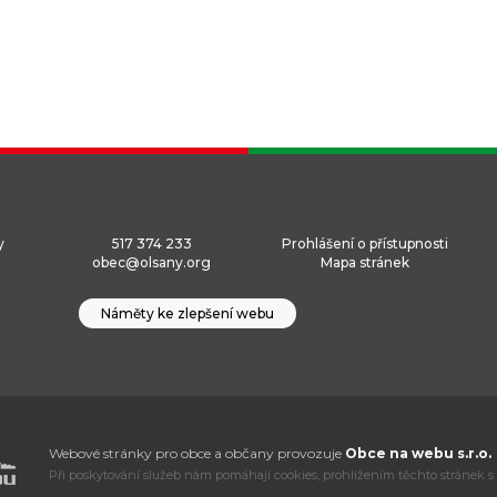
y
517 374 233
Prohlášení o přístupnosti
obec@olsany.org
Mapa stránek
Náměty ke zlepšení webu
Webové stránky pro obce a občany provozuje
Obce na webu s.r.o.
Při poskytování služeb nám pomáhají cookies, prohlížením těchto stránek s 