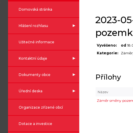
Domovská stránka
2023-05
Hlášení rozhlasu
pozemk
Užitečné informace
Vyvěšeno:
od
18.
Kategorie:
Záměr
Kontaktní údaje
Dokumenty obce
Přílohy
Úřední deska
Název
Záměr směny poze
Organizace zřízené obcí
Dotace a investice