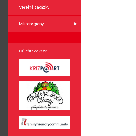
Veřejné zakázky
Mikroregiony
Důležité odkazy