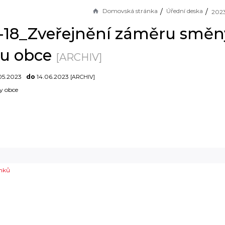
Domovská stránka
Úřední deska
-18_Zveřejnění záměru směny
u obce
[ARCHIV]
05.2023
do
14.06.2023
[ARCHIV]
y obce
mků