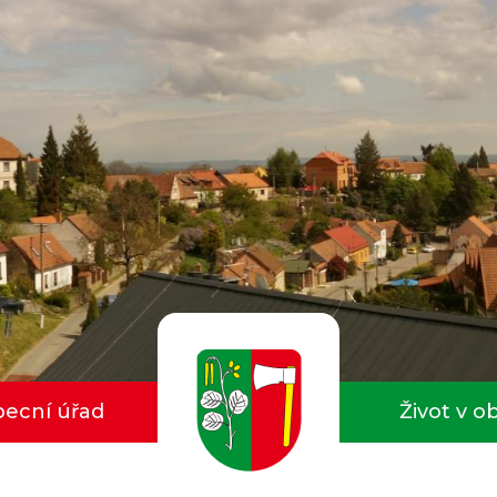
ecní úřad
Život v o