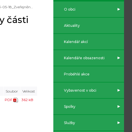
2023-05-18_Zveřejnění záměru směny části pozemku obce
O obci
 části
Aktuality
Kalendář akcí
Kalendáře obsazenosti
Proběhlé akce
Vybavenost v obci
Soubor
Velikost
PDF
362 kB
Spolky
Služby