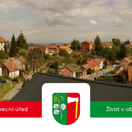
ecní úřad
Život v o