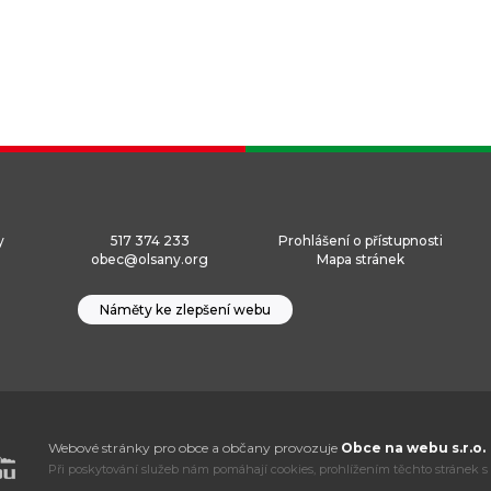
y
517 374 233
Prohlášení o přístupnosti
obec@olsany.org
Mapa stránek
Náměty ke zlepšení webu
Webové stránky pro obce a občany provozuje
Obce na webu s.r.o.
Při poskytování služeb nám pomáhají cookies, prohlížením těchto stránek s 