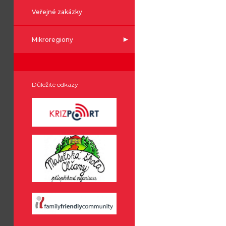
Veřejné zakázky
Mikroregiony
Důležité odkazy