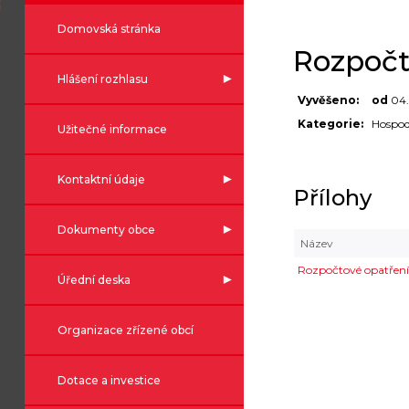
Domovská stránka
Rozpočt
Hlášení rozhlasu
Vyvěšeno:
od
04
Kategorie:
Hospod
Užitečné informace
Kontaktní údaje
Přílohy
Dokumenty obce
Název
Rozpočtové opatření
Úřední deska
Organizace zřízené obcí
Dotace a investice