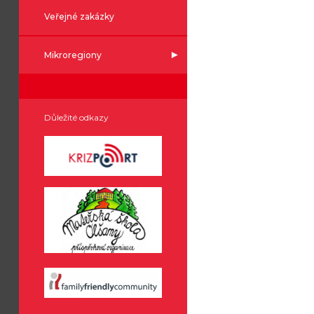
Veřejné zakázky
Mikroregiony
Důležité odkazy