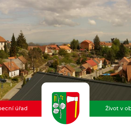
ecní úřad
Život v o