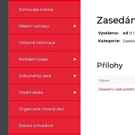
Domovská stránka
Zasedání
Hlášení rozhlasu
Vyvěšeno:
od
13.
Kategorie:
Zasedá
Užitečné informace
Kontaktní údaje
Přílohy
Dokumenty obce
Název
Zasedání zastupitels
Úřední deska
Organizace zřízené obcí
Dotace a investice