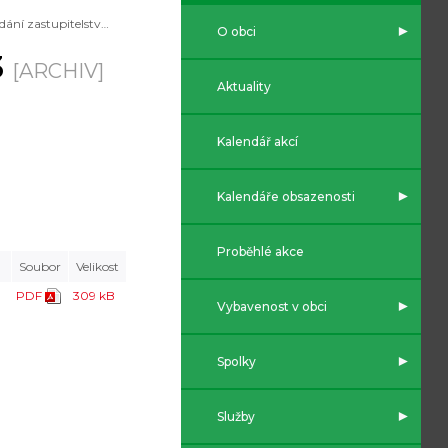
Zasedání zastupitelstva listopad 2023
O obci
3
[ARCHIV]
Aktuality
Kalendář akcí
Kalendáře obsazenosti
Proběhlé akce
Soubor
Velikost
PDF
309 kB
Vybavenost v obci
Spolky
Služby