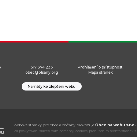
y
517 374 233
Prohlášení o přístupnosti
obec@olsany.org
Mapa stránek
Náměty ke zlepšení webu
Webové stránky pro obce a občany provozuje
Obce na webu s.r.o.
Při poskytování služeb nám pomáhají cookies, prohlížením těchto stránek s 