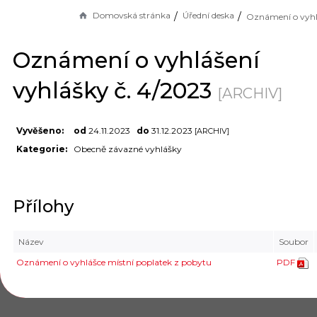
Domovská stránka
Úřední deska
Oznámení o vyhlášení
vyhlášky č. 4/2023
[ARCHIV]
Vyvěšeno:
od
24.11.2023
do
31.12.2023
[ARCHIV]
Kategorie:
Obecně závazné vyhlášky
Přílohy
Název
Soubor
Oznámení o vyhlášce místní poplatek z pobytu
PDF