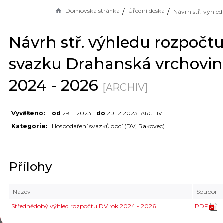
Domovská stránka
Úřední deska
Návrh stř. výhledu rozpočt
svazku Drahanská vrchovina
2024 - 2026
[ARCHIV]
Vyvěšeno:
od
29.11.2023
do
20.12.2023
[ARCHIV]
Kategorie:
Hospodaření svazků obcí (DV, Rakovec)
Přílohy
Název
Soubor
Střednědobý výhled rozpočtu DV rok 2024 - 2026
PDF