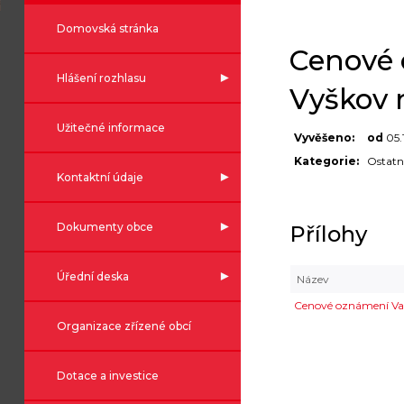
Domovská stránka
Cenové 
Hlášení rozhlasu
Vyškov 
Užitečné informace
Vyvěšeno:
od
05.
Kategorie:
Ostatn
Kontaktní údaje
Dokumenty obce
Přílohy
Úřední deska
Název
Cenové oznámení Va
Organizace zřízené obcí
Dotace a investice