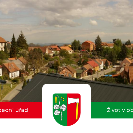
ecní úřad
Život v o