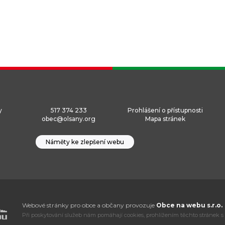
y
517 374 233
Prohlášení o přístupnosti
obec@olsany.org
Mapa stránek
Náměty ke zlepšení webu
Webové stránky pro obce a občany provozuje
Obce na webu s.r.o.
Při poskytování služeb nám pomáhají cookies, prohlížením těchto stránek s 