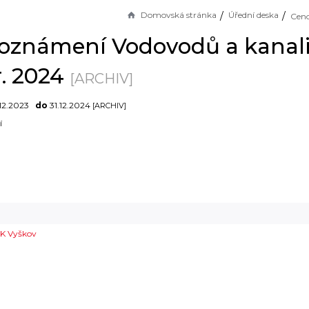
Domovská stránka
Úřední deska
oznámení Vodovodů a kanali
r. 2024
[ARCHIV]
12.2023
do
31.12.2024
[ARCHIV]
í
K Vyškov