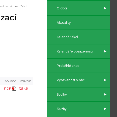
Cenové oznámení Vodovodů a kanalizací Vyškov r. 2024
O obci
zací
Aktuality
Kalendář akcí
Kalendáře obsazenosti
Proběhlé akce
Vybavenost v obci
Soubor
Velikost
PDF
121 kB
Spolky
Služby