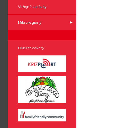
Veřejné zakázky
Mikroregiony
Důležité odkazy