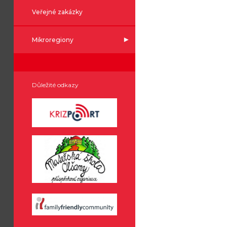
Veřejné zakázky
Mikroregiony
Důležité odkazy