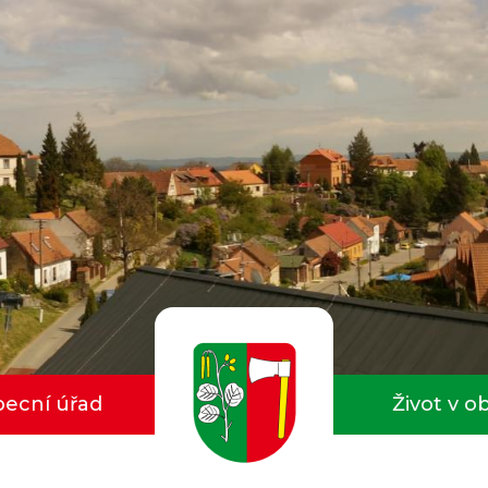
ecní úřad
Život v o