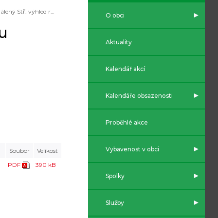
Schválený Stř. výhled rozpočtu svazku Rakovec na r. 2025 a 2026
O obci
ku
Aktuality
Kalendář akcí
Kalendáře obsazenosti
Proběhlé akce
Vybavenost v obci
Soubor
Velikost
PDF
390 kB
Spolky
Služby