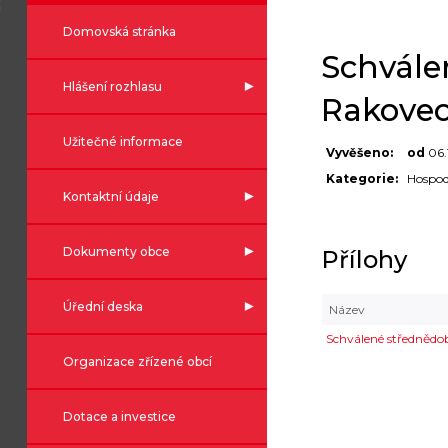
Domovská stránka
Schvále
Hlášení rozhlasu
Rakovec
Užitečné informace
Vyvěšeno:
od
06.
Kategorie:
Hospod
Kontaktní údaje
Dokumenty obce
Přílohy
Úřední deska
Název
Schválené střednědo
Organizace zřízené obcí
Dotace a investice