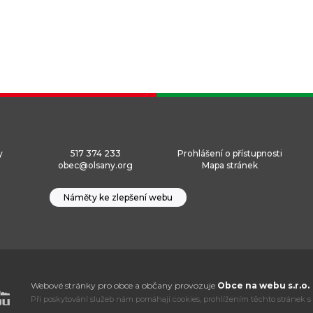
y
517 374 233
Prohlášení o přístupnosti
obec@olsany.org
Mapa stránek
Náměty ke zlepšení webu
Webové stránky pro obce a občany provozuje
Obce na webu s.r.o.
Při poskytování služeb nám pomáhají cookies, prohlížením těchto stránek s 