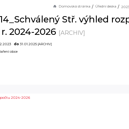
Domovská stránka
Úřední deska
-14_Schválený Stř. výhled roz
 r. 2024-2026
[ARCHIV]
12.2023
do
31.01.2025
[ARCHIV]
aření obce
ozpočtu 2024-2026