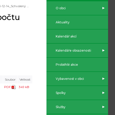
2023-12-14_Schválený Stř. výhled rozpočtu obce na r. 2024-2026
O obci
počtu
Aktuality
Kalendář akcí
Kalendáře obsazenosti
Proběhlé akce
Vybavenost v obci
Soubor
Velikost
PDF
349 kB
Spolky
Služby