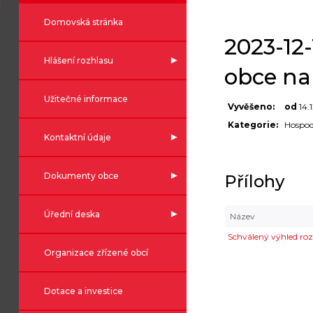
Domovská stránka
2023-12
Hlášení rozhlasu
obce na
Užitečné informace
Vyvěšeno:
od
14.
Kategorie:
Hospod
Kontaktní údaje
Dokumenty obce
Přílohy
Úřední deska
Název
Schválený výhled r
Organizace zřízené obcí
Dotace a investice