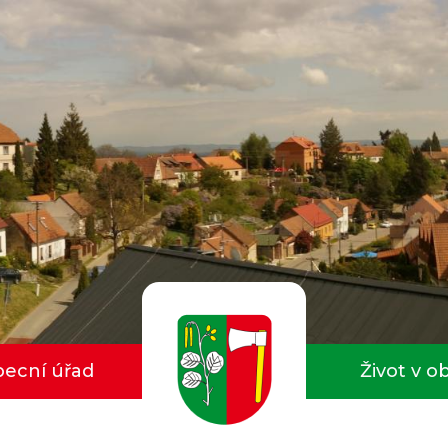
ecní úřad
Život v o