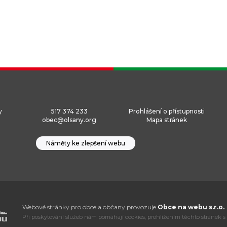
y
517 374 233
Prohlášení o přístupnosti
obec@olsany.org
Mapa stránek
Náměty ke zlepšení webu
Webové stránky pro obce a občany provozuje
Obce na webu s.r.o.
Při poskytování služeb nám pomáhají cookies, prohlížením těchto stránek s 