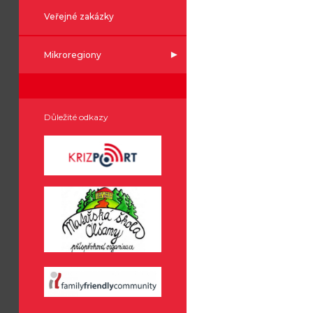
Veřejné zakázky
Mikroregiony
Důležité odkazy