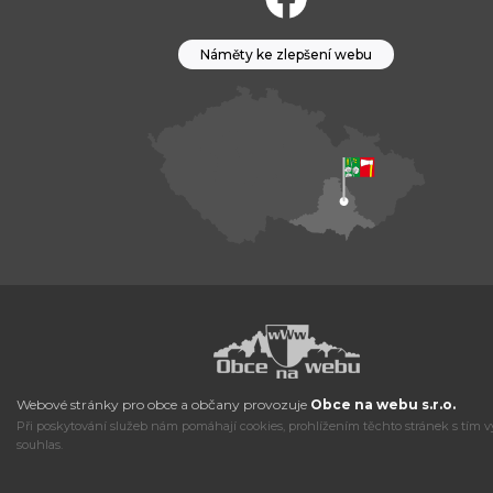
Náměty ke zlepšení webu
Webové stránky pro obce a občany provozuje
Obce na webu s.r.o.
Při poskytování služeb nám pomáhají cookies, prohlížením těchto stránek s tím v
souhlas.