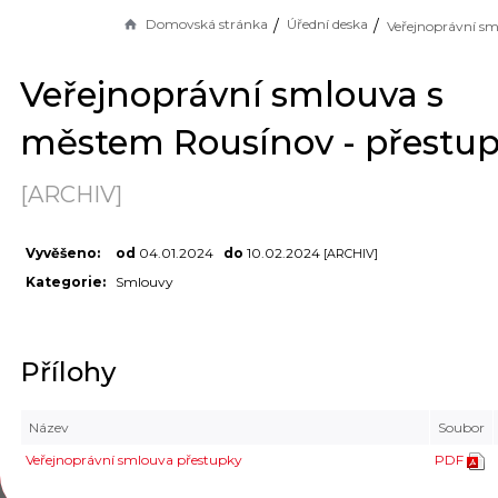
Domovská stránka
Úřední deska
Veřejnoprávní smlouva s
městem Rousínov - přestu
[ARCHIV]
Vyvěšeno:
od
04.01.2024
do
10.02.2024
[ARCHIV]
Kategorie:
Smlouvy
Přílohy
Název
Soubor
Veřejnoprávní smlouva přestupky
PDF