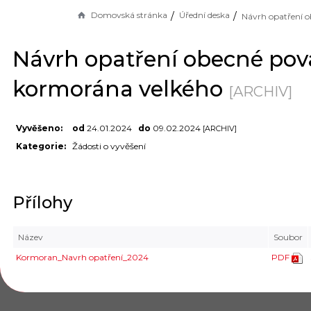
Domovská stránka
Úřední deska
Návrh opatření obecné po
kormorána velkého
[ARCHIV]
Vyvěšeno:
od
24.01.2024
do
09.02.2024
[ARCHIV]
Kategorie:
Žádosti o vyvěšení
Přílohy
Název
Soubor
Kormoran_Navrh opatření_2024
PDF