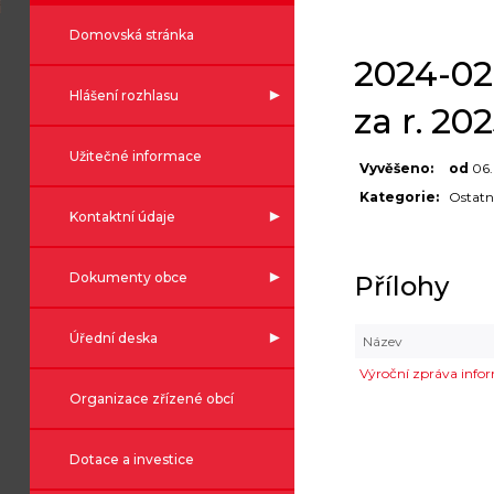
Domovská stránka
2024-02
Hlášení rozhlasu
za r. 20
Užitečné informace
Vyvěšeno:
od
06
Kategorie:
Ostatn
Kontaktní údaje
Dokumenty obce
Přílohy
Úřední deska
Název
Výroční zpráva infor
Organizace zřízené obcí
Dotace a investice