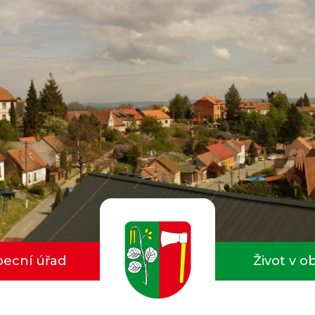
ecní úřad
Život v o