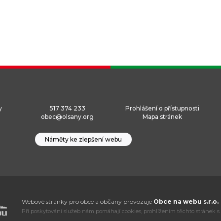
y
517 374 233
Prohlášení o přístupnosti
obec@olsany.org
Mapa stránek
Náměty ke zlepšení webu
Webové stránky pro obce a občany provozuje
Obce na webu s.r.o.
Při poskytování služeb nám pomáhají cookies, prohlížením těchto stránek s 