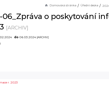
Domovská stránka
Úřední deska
-06_Zpráva o poskytování in
23
[ARCHIV]
.02.2024
do
06.03.2024
[ARCHIV]
í
mace r. 2023