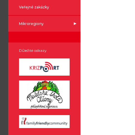
Veřejné zakázky
Mikroregiony
Důležité odkazy