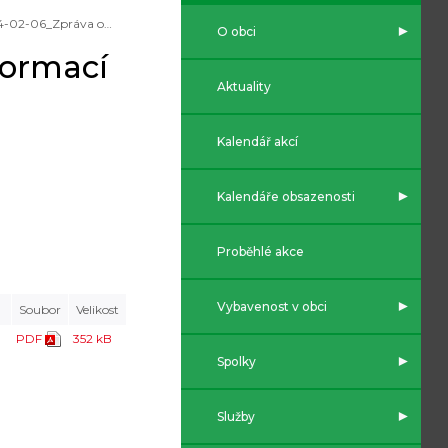
2024-02-06_Zpráva o poskytování informací za r. 2023
O obci
formací
Aktuality
Kalendář akcí
Kalendáře obsazenosti
Proběhlé akce
Vybavenost v obci
Soubor
Velikost
PDF
352 kB
Spolky
Služby