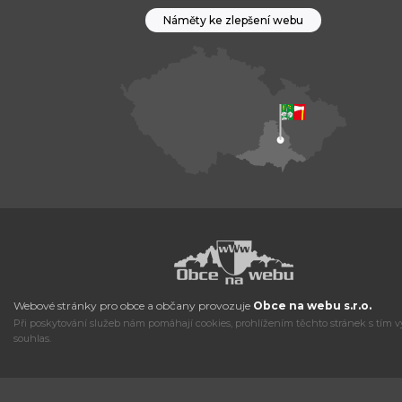
Náměty ke zlepšení webu
Webové stránky pro obce a občany provozuje
Obce na webu s.r.o.
Při poskytování služeb nám pomáhají cookies, prohlížením těchto stránek s tím v
souhlas.