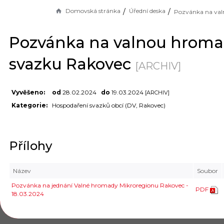
Domovská stránka
Úřední deska
Pozvánka na valnou hrom
svazku Rakovec
[ARCHIV]
Vyvěšeno:
od
28.02.2024
do
19.03.2024
[ARCHIV]
Kategorie:
Hospodaření svazků obcí (DV, Rakovec)
Přílohy
Název
Soubor
Pozvánka na jednání Valné hromady Mikroregionu Rakovec -
PDF
18.03.2024