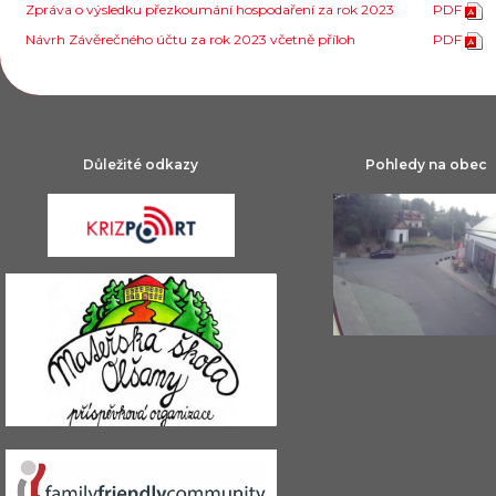
Zpráva o výsledku přezkoumání hospodaření za rok 2023
PDF
Návrh Závěrečného účtu za rok 2023 včetně příloh
PDF
Důležité odkazy
Pohledy na obec