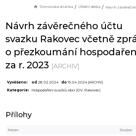
Domovská stránka
Úřední deska
Návrh závěrečného účtu
svazku Rakovec včetně zpr
o přezkoumání hospodařen
za r. 2023
[ARCHIV]
Vyvěšeno:
od
28.02.2024
do
15.04.2024
[ARCHIV]
Kategorie:
Hospodaření svazků obcí (DV, Rakovec)
Přílohy
Název
Soubor