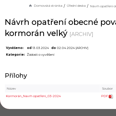
Domovská stránka
Úřední deska
Návrh opatření obecné po
kormorán velký
[ARCHIV]
Vyvěšeno:
od
13.03.2024
do
02.04.2024
[ARCHIV]
Kategorie:
Žádosti o vyvěšení
Přílohy
Název
Soubor
Kormorán_Navrh opatření_03-2024
PDF