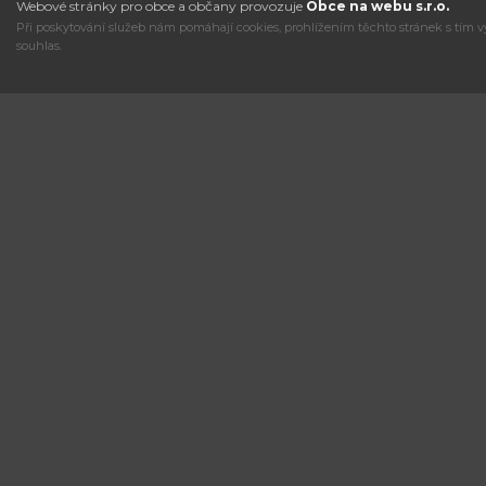
Webové stránky pro obce a občany provozuje
Obce na webu s.r.o.
Při poskytování služeb nám pomáhají cookies, prohlížením těchto stránek s tím v
souhlas.