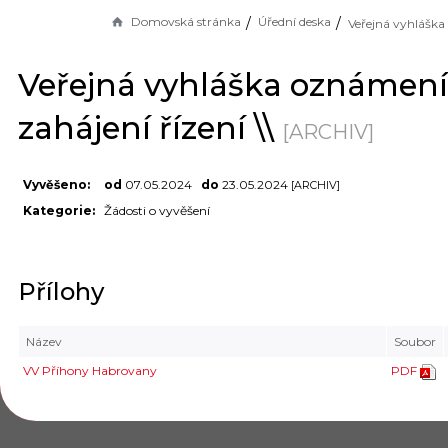
Domovská stránka
Úřední deska
Veřejná vyhláška oznámení
zahájení řízení \\
[ARCHIV]
Vyvěšeno:
od
07.05.2024
do
23.05.2024
[ARCHIV]
Kategorie:
Žádosti o vyvěšení
Přílohy
Název
Soubor
VV Příhony Habrovany
PDF