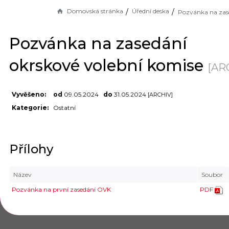
Domovská stránka
Úřední deska
Pozvánka na zasedání
okrskové volební komise
[AR
Vyvěšeno:
od
09.05.2024
do
31.05.2024
[ARCHIV]
Kategorie:
Ostatní
Přílohy
Název
Soubor
Pozvánka na první zasedání OVK
PDF