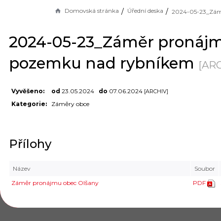
Domovská stránka
Úřední deska
2024-05-23_Záměr pronáj
pozemku nad rybníkem
[ARC
Vyvěšeno:
od
23.05.2024
do
07.06.2024
[ARCHIV]
Kategorie:
Záměry obce
Přílohy
Název
Soubor
Záměr pronájmu obec Olšany
PDF