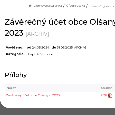
Domovská stránka
Úřední deska
Závěrečný účet obce Olšany
2023
[ARCHIV]
Vyvěšeno:
od
24.05.2024
do
31.05.2025
[ARCHIV]
Kategorie:
Hospodaření obce
Přílohy
Název
Soubor
Závěrečný účet obce Olšany r. 2023
PDF