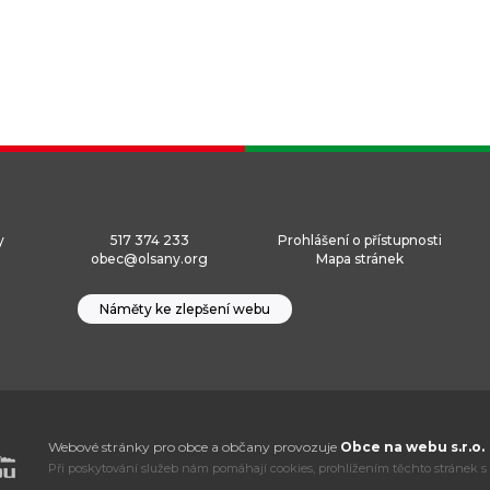
y
517 374 233
Prohlášení o přístupnosti
obec@olsany.org
Mapa stránek
Náměty ke zlepšení webu
Webové stránky pro obce a občany provozuje
Obce na webu s.r.o.
Při poskytování služeb nám pomáhají cookies, prohlížením těchto stránek s 