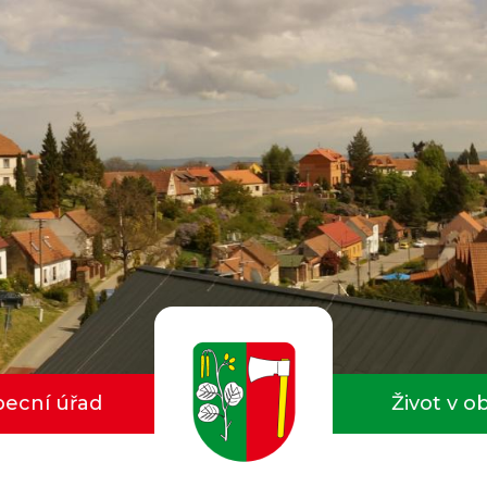
ecní úřad
Život v o