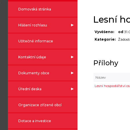
Domovská stránka
Lesní h
Hlášení rozhlasu
Vyvěšeno:
od
31.
Kategorie:
Žádost
Užitečné informace
Kontaktní údaje
Přílohy
Dokumenty obce
Název
Lesní hospodářství o
Úřední deska
Organizace zřízené obcí
Dotace a investice