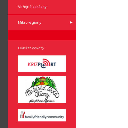
Veřejné zakázky
Mikroregiony
Důležité odkazy