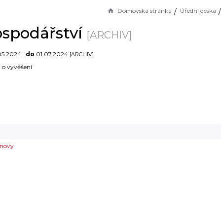
Domovská stránka
Úřední deska
ospodářství
[ARCHIV]
05.2024
do
01.07.2024
[ARCHIV]
i o vyvěšení
snovy