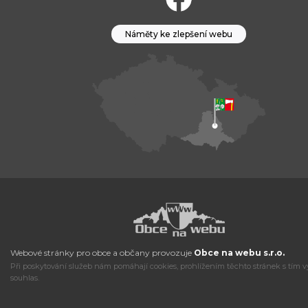
Náměty ke zlepšení webu
Webové stránky pro obce a občany provozuje
Obce na webu s.r.o.
Při poskytování služeb nám pomáhají cookies, prohlížením těchto stránek s tím v
souhlas.