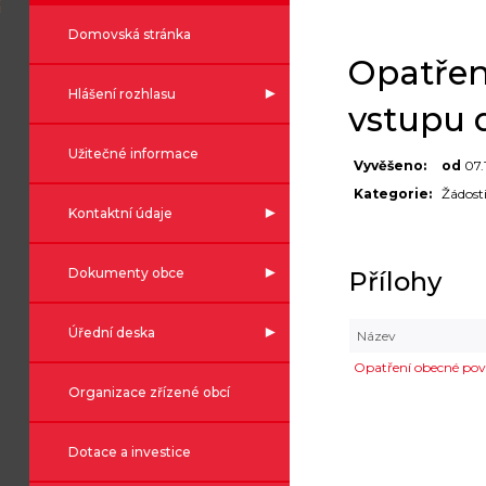
Domovská stránka
Opatřen
Hlášení rozhlasu
vstupu 
Užitečné informace
Vyvěšeno:
od
07.
Kategorie:
Žádost
Kontaktní údaje
Dokumenty obce
Přílohy
Úřední deska
Název
Opatření obecné po
Organizace zřízené obcí
Dotace a investice