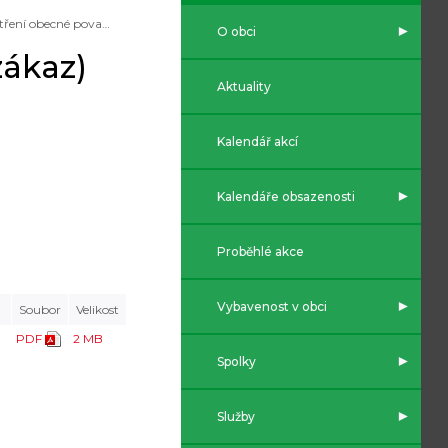
Opatření obecné povahy vyloučení (zákaz) vstupu do lesa
O obci
zákaz)
Aktuality
Kalendář akcí
Kalendáře obsazenosti
Proběhlé akce
Vybavenost v obci
Soubor
Velikost
PDF
2 MB
Spolky
Služby