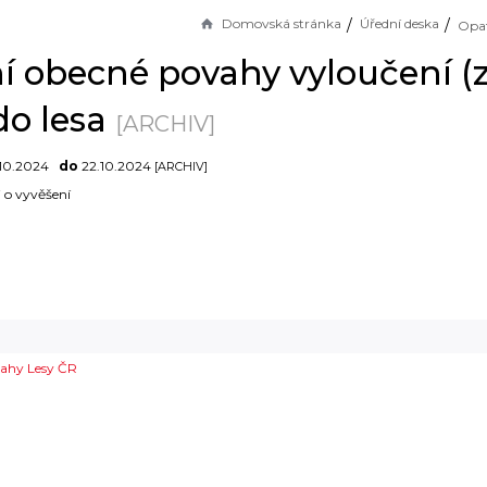
Domovská stránka
Úřední deska
í obecné povahy vyloučení (
do lesa
[ARCHIV]
10.2024
do
22.10.2024
[ARCHIV]
i o vyvěšení
vahy Lesy ČR