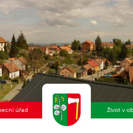
ecní úřad
Život v o