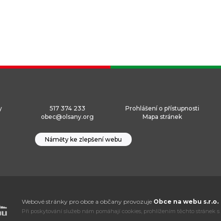
y
517 374 233
Prohlášení o přístupnosti
obec@olsany.org
Mapa stránek
Náměty ke zlepšení webu
Webové stránky pro obce a občany provozuje
Obce na webu s.r.o.
Při poskytování služeb nám pomáhají cookies, prohlížením těchto stránek s 