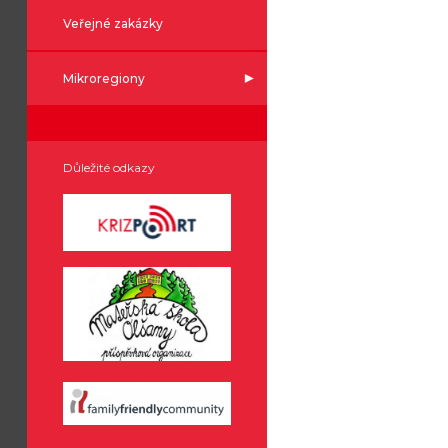
Veřejné zakázky
Mikroregiony
Důležité odkazy