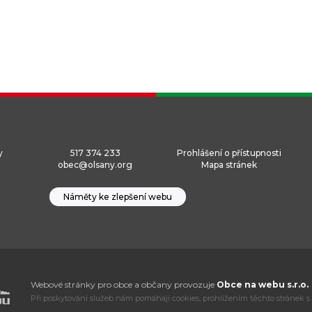
y
517 374 233
Prohlášení o přístupnosti
obec@olsany.org
Mapa stránek
Náměty ke zlepšení webu
Webové stránky pro obce a občany provozuje
Obce na webu s.r.o.
Při poskytování služeb nám pomáhají cookies, prohlížením těchto stránek s 