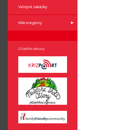
Veřejné zakázky
Mikroregiony
Důležité odkazy