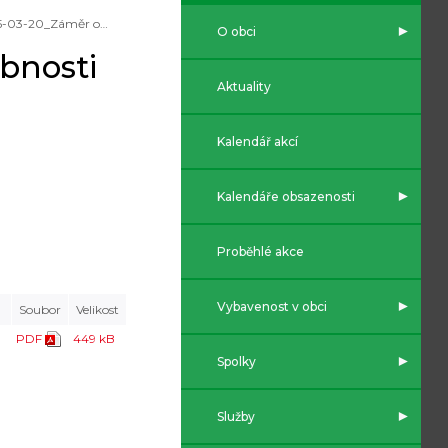
2025-03-20_Záměr obce zřízení služebnosti
O obci
bnosti
Aktuality
Kalendář akcí
Kalendáře obsazenosti
Proběhlé akce
Vybavenost v obci
Soubor
Velikost
PDF
449 kB
Spolky
Služby