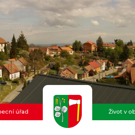
ecní úřad
Život v o