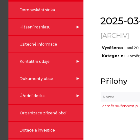
Domovská stránka
2025-03
Hlášení rozhlasu
[ARCHIV]
Užitečné informace
Vyvěšeno:
od
20
Kategorie:
Záměr
Kontaktní údaje
Dokumenty obce
Přílohy
Úřední deska
Název
Záměr služebnost p. 
Organizace zřízené obcí
Dotace a investice