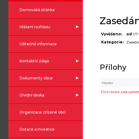
Domovská stránka
Zasedán
Hlášení rozhlasu
Vyvěšeno:
od
07
Kategorie:
Zasedá
Užitečné informace
Kontaktní údaje
Přílohy
Dokumenty obce
Název
Pozvánka zastupitel
Úřední deska
Organizace zřízené obcí
Dotace a investice