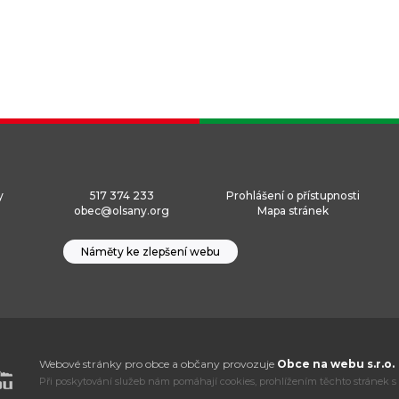
y
517 374 233
Prohlášení o přístupnosti
obec@olsany.org
Mapa stránek
Náměty ke zlepšení webu
Webové stránky pro obce a občany provozuje
Obce na webu s.r.o.
Při poskytování služeb nám pomáhají cookies, prohlížením těchto stránek s 