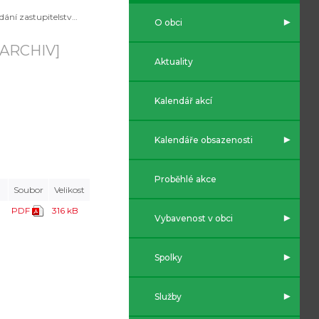
Zasedání zastupitelstva duben 2025
O obci
[ARCHIV]
Aktuality
Kalendář akcí
Kalendáře obsazenosti
Proběhlé akce
Soubor
Velikost
PDF
316 kB
Vybavenost v obci
Spolky
Služby