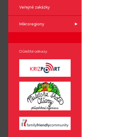
Veřejné zakázky
Mikroregiony
Důležité odkazy