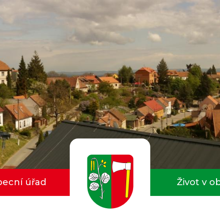
ecní úřad
Život v o