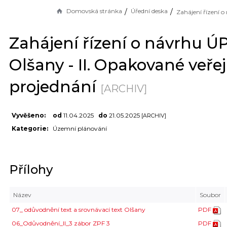
Domovská stránka
Úřední deska
Zahájení řízení o návrhu Ú
Olšany - II. Opakované veře
projednání
[ARCHIV]
Vyvěšeno:
od
11.04.2025
do
21.05.2025
[ARCHIV]
Kategorie:
Územní plánování
Přílohy
Název
Soubor
07_ odůvodnění text a srovnávací text Olšany
PDF
06_Odůvodnění_II_3 zábor ZPF 3
PDF