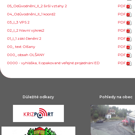
05_Odůvodnění_II_2 širší vztahy 2
PDF
04_Odůvodnění_II_1 koord2
PDF
03_I_3 VPS 2
PDF
02_I_2 hlavní výkres2
PDF
01_I_1 zákl členění 2
PDF
00_ text Olšany
PDF
000_ obsah OLŠANY
PDF
0000 - vyhláška, II.opakované veřejné projednání ED
PDF
Důležité odkazy
Pohledy na obec