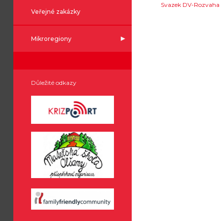
Svazek DV-Rozvaha
Veřejné zakázky
Mikroregiony
Důležité odkazy