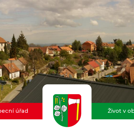
ecní úřad
Život v o