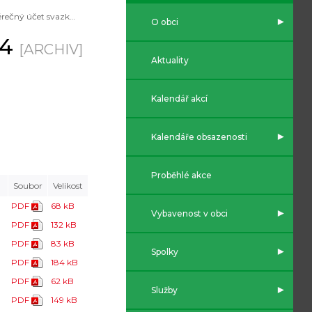
Závěrečný účet svazku DV za rok 2024
O obci
24
[ARCHIV]
Aktuality
Kalendář akcí
Kalendáře obsazenosti
Proběhlé akce
Soubor
Velikost
PDF
68 kB
Vybavenost v obci
PDF
132 kB
PDF
83 kB
Spolky
PDF
184 kB
PDF
62 kB
Služby
PDF
149 kB