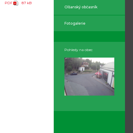
PDF
87 kB
Olšanský občasník
Fotogalerie
Pohledy na obec