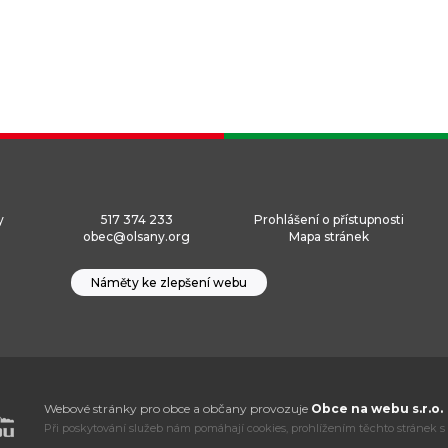
y
517 374 233
Prohlášení o přístupnosti
obec@olsany.org
Mapa stránek
Náměty ke zlepšení webu
Webové stránky pro obce a občany provozuje
Obce na webu s.r.o.
Při poskytování služeb nám pomáhají cookies, prohlížením těchto stránek s 