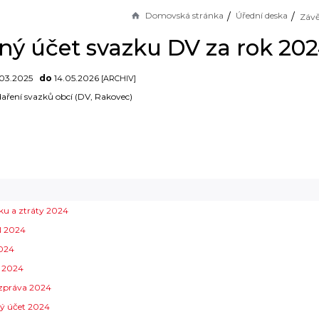
Domovská stránka
Úřední deska
ný účet svazku DV za rok 20
03.2025
do
14.05.2026
[ARCHIV]
aření svazků obcí (DV, Rakovec)
ku a ztráty 2024
N 2024
2024
 2024
.zpráva 2024
ý účet 2024