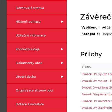
Domovská stránka
Závěreč
Hlášení rozhlasu
Vyvěšeno:
od
28.
Kategorie:
Hospod
Užitečné informace
Kontaktní údaje
Přílohy
Dokumenty obce
Název
Svazek DV-výkaz zis
Úřední deska
Svazek DV-výkaz FI
Svazek DV-příloha 
Organizace zřízené obcí
Svazek DV-přezkum
Svazek DV-inventar
Dotace a investice
Svazek DV-Závěrečn