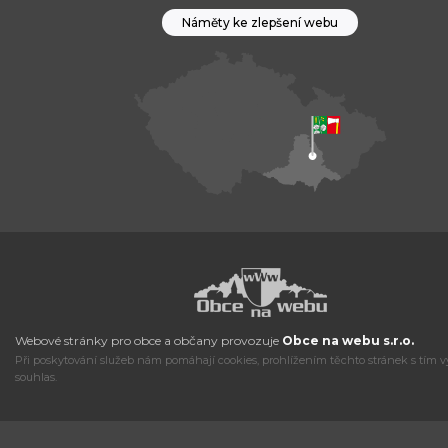
Náměty ke zlepšení webu
Webové stránky pro obce a občany provozuje
Obce na webu s.r.o.
Při poskytování služeb nám pomáhají cookies, prohlížením těchto stránek s tím v
souhlas.