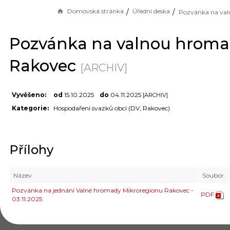
Domovská stránka
Úřední deska
Pozvánka na valnou hrom
Rakovec
[ARCHIV]
Vyvěšeno:
od
15.10.2025
do
04.11.2025
[ARCHIV]
Kategorie:
Hospodaření svazků obcí (DV, Rakovec)
Přílohy
Název
Soubor
Pozvánka na jednání Valné hromady Mikroregionu Rakovec -
PDF
03.11.2025