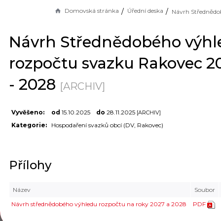
Domovská stránka
Úřední deska
Návrh Střednědobého výhl
rozpočtu svazku Rakovec 2
- 2028
[ARCHIV]
Vyvěšeno:
od
15.10.2025
do
28.11.2025
[ARCHIV]
Kategorie:
Hospodaření svazků obcí (DV, Rakovec)
Přílohy
Název
Soubor
Návrh střednědobého výhledu rozpočtu na roky 2027 a 2028
PDF