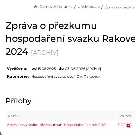
Domovská stránka
Úřední deska
Zpráva o přezkumu
hospodaření svazku Rakov
2024
[ARCHIV]
Vyvěšeno:
od
15.05.2025
do
03.06.2026
[ARCHIV]
Kategorie:
Hospodaření svazků obcí (DV, Rakovec)
Přílohy
Název
Soubor
Zpráva o výsledku přezkoumání hospodaření za rok 2024
PDF