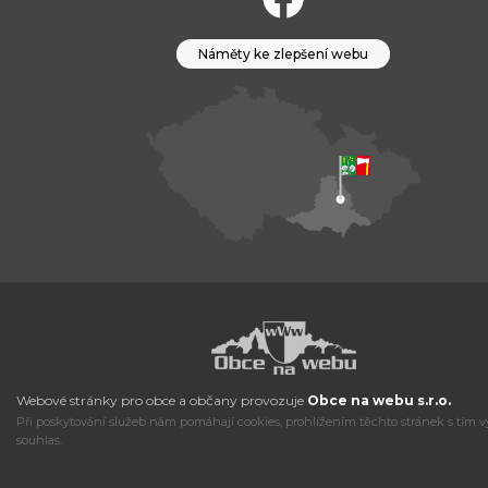
Náměty ke zlepšení webu
Webové stránky pro obce a občany provozuje
Obce na webu s.r.o.
Při poskytování služeb nám pomáhají cookies, prohlížením těchto stránek s tím v
souhlas.