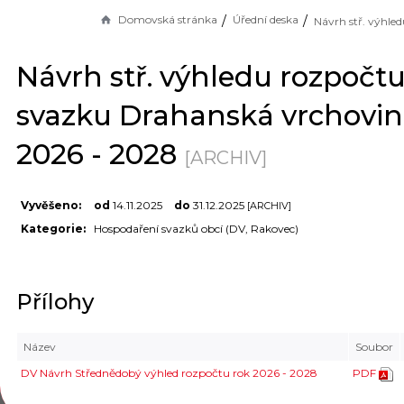
Domovská stránka
Úřední deska
Návrh stř. výhledu rozpočt
svazku Drahanská vrchovina
2026 - 2028
[ARCHIV]
Vyvěšeno:
od
14.11.2025
do
31.12.2025
[ARCHIV]
Kategorie:
Hospodaření svazků obcí (DV, Rakovec)
Přílohy
Název
Soubor
DV Návrh Střednědobý výhled rozpočtu rok 2026 - 2028
PDF