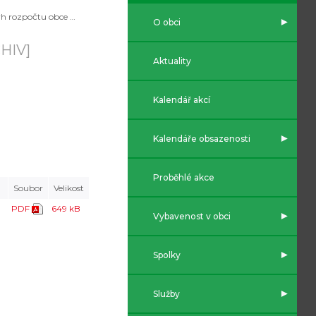
Návrh rozpočtu obce na rok 2026
O obci
HIV]
Aktuality
Kalendář akcí
Kalendáře obsazenosti
Proběhlé akce
Soubor
Velikost
PDF
649 kB
Vybavenost v obci
Spolky
Služby