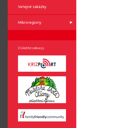
Veřejné zakázky
Mikroregiony
Důležité odkazy