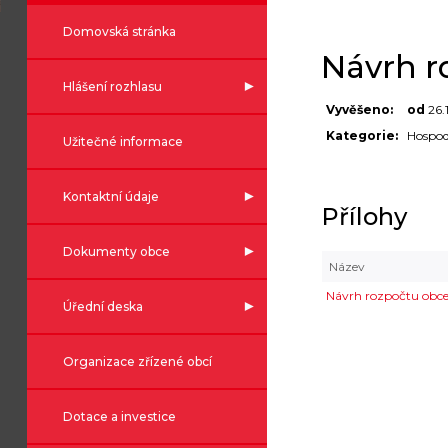
Domovská stránka
Návrh r
Hlášení rozhlasu
Vyvěšeno:
od
26.
Kategorie:
Hospod
Užitečné informace
Kontaktní údaje
Přílohy
Dokumenty obce
Název
Návrh rozpočtu obce
Úřední deska
Organizace zřízené obcí
Dotace a investice