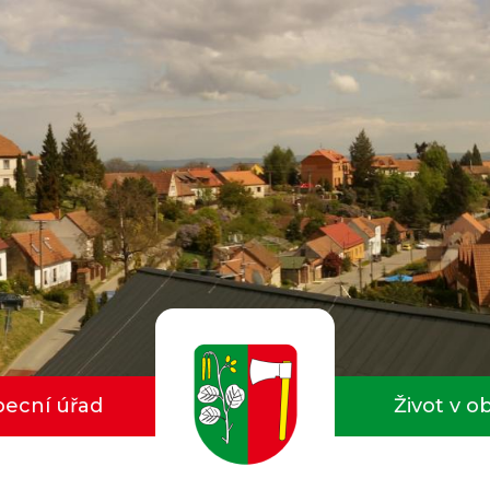
ecní úřad
Život v o