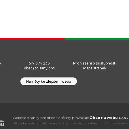
y
517 374 233
Prohlášení o přístupnosti
obec@olsany.org
Mapa stránek
Náměty ke zlepšení webu
Webové stránky pro obce a občany provozuje
Obce na webu s.r.o.
Při poskytování služeb nám pomáhají cookies, prohlížením těchto stránek s 