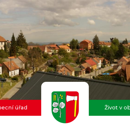
ecní úřad
Život v o