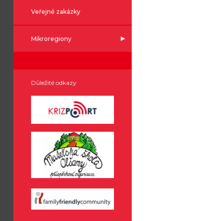
Veřejné zakázky
Mikroregiony
Důležité odkazy