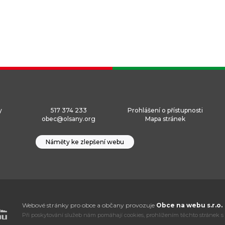
y
517 374 233
Prohlášení o přístupnosti
obec@olsany.org
Mapa stránek
Náměty ke zlepšení webu
Webové stránky pro obce a občany provozuje
Obce na webu s.r.o.
Při poskytování služeb nám pomáhají cookies, prohlížením těchto stránek s 