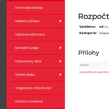
Domovská stránka
Rozpočt
Hlášení rozhlasu
Vyvěšeno:
od
04.
Kategorie:
Hospod
Užitečné informace
Kontaktní údaje
Přílohy
Dokumenty obce
Název
Rozpočtové opatření
Úřední deska
Organizace zřízené obcí
Dotace a investice