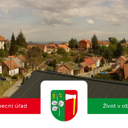
ecní úřad
Život v o