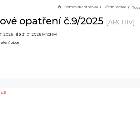
Domovská stránka
Úřední deska
ové opatření č.9/2025
[ARCHIV]
01.2026
do
31.01.2026
[ARCHIV]
aření obce
 č.9