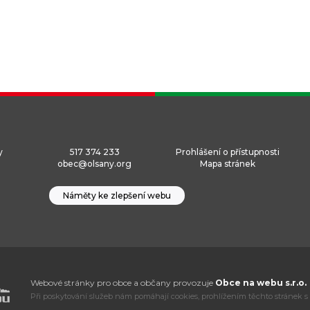
y
517 374 233
Prohlášení o přístupnosti
obec@olsany.org
Mapa stránek
Náměty ke zlepšení webu
Webové stránky pro obce a občany provozuje
Obce na webu s.r.o.
Při poskytování služeb nám pomáhají cookies, prohlížením těchto stránek s 