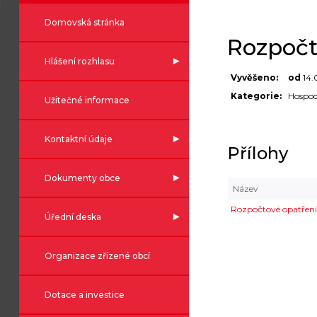
Domovská stránka
Rozpočt
Hlášení rozhlasu
Vyvěšeno:
od
14.
Kategorie:
Hospod
Užitečné informace
Kontaktní údaje
Přílohy
Dokumenty obce
Název
Rozpočtové opatření
Úřední deska
Organizace zřízené obcí
Dotace a investice