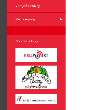
Veřejné zakázky
Mikroregiony
Důležité odkazy