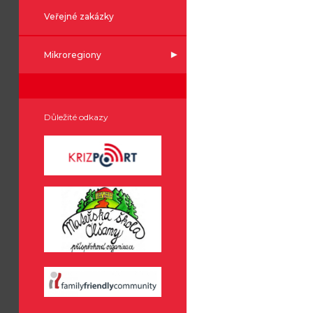
Veřejné zakázky
Mikroregiony
Důležité odkazy