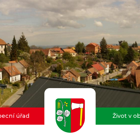
ecní úřad
Život v o