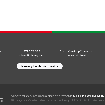
y
517 374 233
Prohlášení o přístupnosti
obec@olsany.org
Mapa stránek
Náměty ke zlepšení webu
Webové stránky pro obce a občany provozuje
Obce na webu s.r.o.
Při poskytování služeb nám pomáhají cookies, prohlížením těchto stránek s 