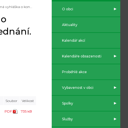
Veřejná vyhláška o konání sloučeného společného jednání a veřejného projednání.
O obci
ho
Aktuality
ednání.
Kalendář akcí
Kalendáře obsazenosti
Proběhlé akce
Vybavenost v obci
Soubor
Velikost
Spolky
PDF
735 kB
Služby