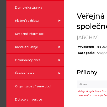
Domovská stránka
Veřejná
Hlášení rozhlasu
společn
Užitečné informace
[ARCHIV]
Vyvěšeno:
od
26.
Kontaktní údaje
Kategorie:
Veřejn
Dokumenty obce
Přílohy
Úřední deska
Název
Organizace zřízené obcí
Veřejná vyhláška Slo
územního rozvoje J
Dotace a investice