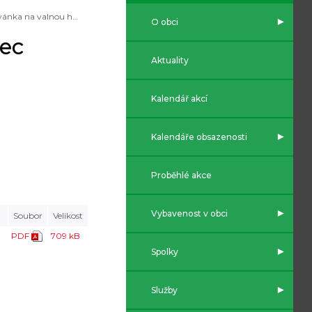
Pozvánka na valnou hromadu Rakovec
O obci
ec
Aktuality
Kalendář akcí
Kalendáře obsazenosti
Proběhlé akce
Vybavenost v obci
Soubor
Velikost
PDF
709 kB
Spolky
Služby