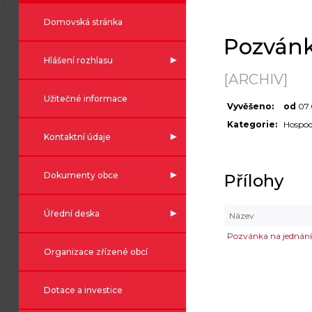
Domovská stránka
Pozvánk
Hlášení rozhlasu
[ARCHIV]
Užitečné informace
Vyvěšeno:
od
07.
Kategorie:
Hospod
Kontaktní údaje
Dokumenty obce
Přílohy
Úřední deska
Název
Pozvánka na jednání
Organizace zřízené obcí
Dotace a investice