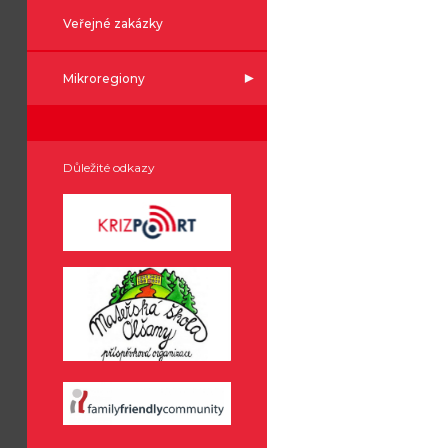
Veřejné zakázky
Mikroregiony
Důležité odkazy