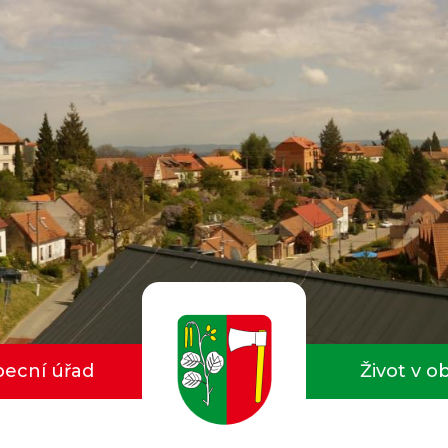
ecní úřad
Život v o