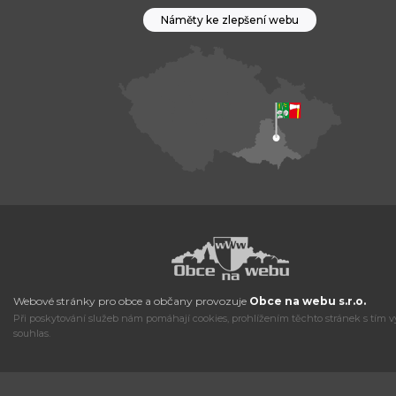
Náměty ke zlepšení webu
Webové stránky pro obce a občany provozuje
Obce na webu s.r.o.
Při poskytování služeb nám pomáhají cookies, prohlížením těchto stránek s tím v
souhlas.