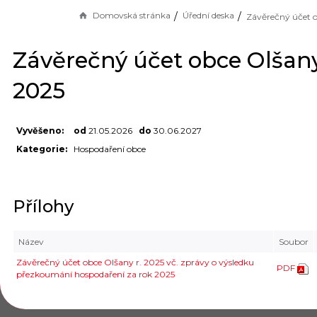
Domovská stránka
Úřední deska
Závěrečný účet obce Olšany
2025
Vyvěšeno:
od
21.05.2026
do
30.06.2027
Kategorie:
Hospodaření obce
Přílohy
Název
Soubor
Závěrečný účet obce Olšany r. 2025 vč. zprávy o výsledku
PDF
přezkoumání hospodaření za rok 2025