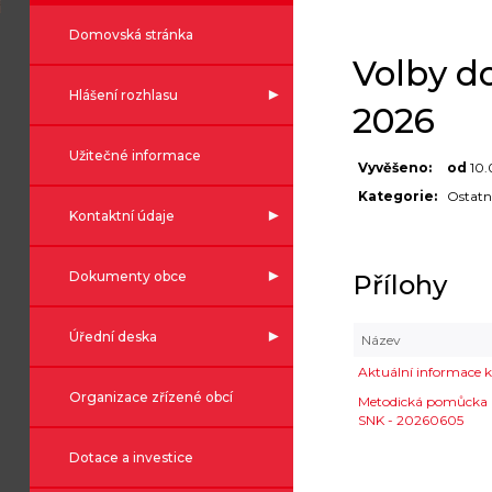
Domovská stránka
Volby do
Hlášení rozhlasu
2026
Užitečné informace
Vyvěšeno:
od
10.
Kategorie:
Ostatn
Kontaktní údaje
Dokumenty obce
Přílohy
Úřední deska
Název
Aktuální informace k
Organizace zřízené obcí
Metodická pomůcka pr
SNK - 20260605
Dotace a investice