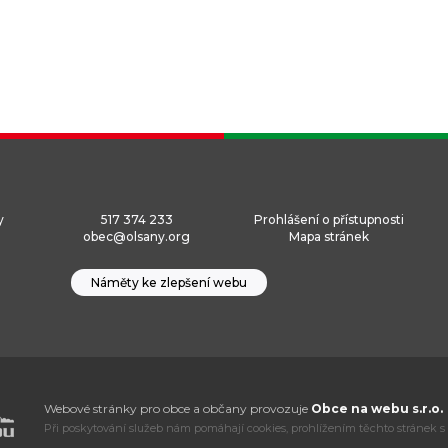
y
517 374 233
Prohlášení o přístupnosti
obec@olsany.org
Mapa stránek
Náměty ke zlepšení webu
Webové stránky pro obce a občany provozuje
Obce na webu s.r.o.
Při poskytování služeb nám pomáhají cookies, prohlížením těchto stránek s 