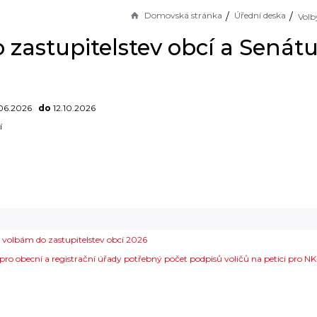
Domovská stránka
Úřední deska
 zastupitelstev obcí a Senátu
06.2026
do
12.10.2026
í
 volbám do zastupitelstev obcí 2026
o obecní a registrační úřady potřebný počet podpisů voličů na petici pro NK