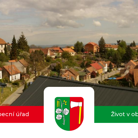
ecní úřad
Život v o