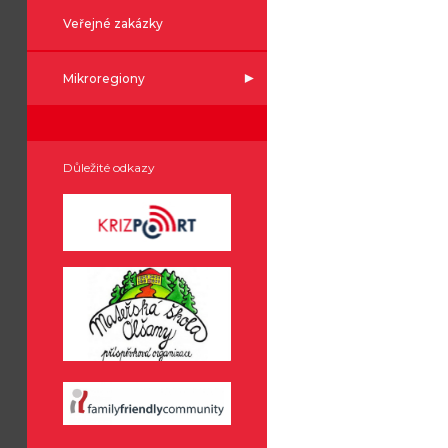
Veřejné zakázky
Mikroregiony
Důležité odkazy