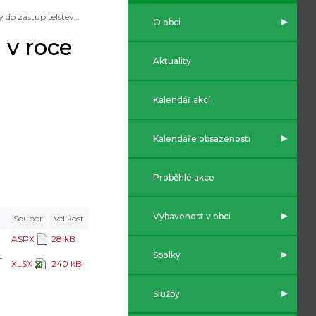
Volby do zastupitelstev obcí a Senátu v roce 2026
O obci
 v roce
Aktuality
Kalendář akcí
Kalendáře obsazenosti
Proběhlé akce
Vybavenost v obci
Soubor
Velikost
ASPX
28 kB
Spolky
-
XLSX
240 kB
Služby