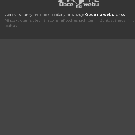
Webové stránky pro obce a občany provozuje
Obce na webu s.r.o.
Při poskytování služeb nám pomáhají cookies, prohlížením těchto stránek s tím v
souhlas.