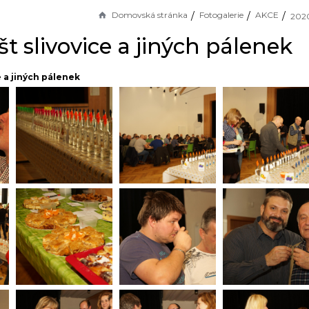
Domovská stránka
Fotogalerie
AKCE
t slivovice a jiných pálenek
e a jiných pálenek