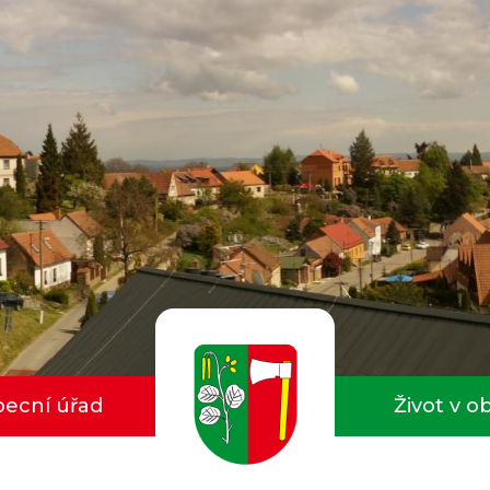
ecní úřad
Život v o