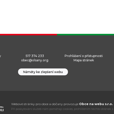
y
517 374 233
Prohlášení o přístupnosti
obec@olsany.org
Mapa stránek
Náměty ke zlepšení webu
Webové stránky pro obce a občany provozuje
Obce na webu s.r.o.
Při poskytování služeb nám pomáhají cookies, prohlížením těchto stránek s 