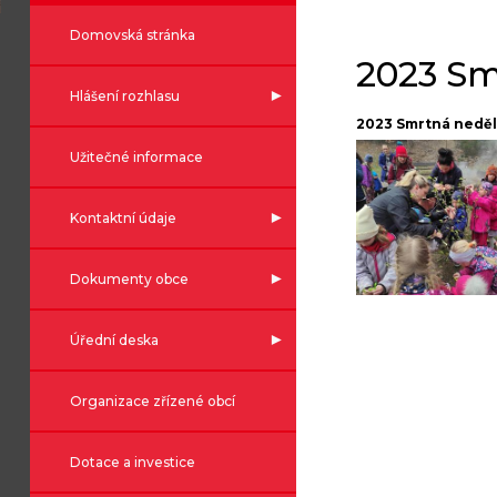
Domovská stránka
2023 Sm
Hlášení rozhlasu
2023 Smrtná nedě
Užitečné informace
Kontaktní údaje
Dokumenty obce
Úřední deska
Organizace zřízené obcí
Dotace a investice