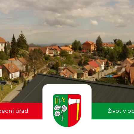
ecní úřad
Život v o