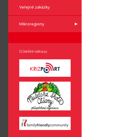
Veřejné zakázky
Mikroregiony
Důležité odkazy