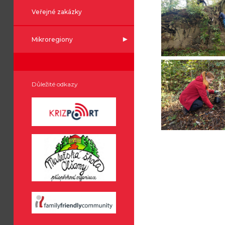
Veřejné zakázky
Mikroregiony
Důležité odkazy