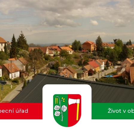
ecní úřad
Život v o