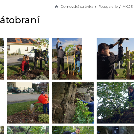
Domovská stránka
Fotogalerie
AKCE
átobraní