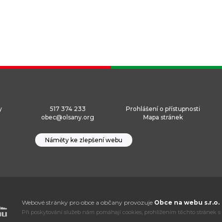
y
517 374 233
Prohlášení o přístupnosti
obec@olsany.org
Mapa stránek
Náměty ke zlepšení webu
Webové stránky pro obce a občany provozuje
Obce na webu s.r.o.
Při poskytování služeb nám pomáhají cookies, prohlížením těchto stránek s 