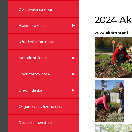
Domovská stránka
2024 Ak
Hlášení rozhlasu
2024 Akátobraní
Užitečné informace
Kontaktní údaje
Dokumenty obce
Úřední deska
Organizace zřízené obcí
Dotace a investice