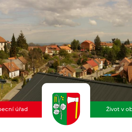
ecní úřad
Život v o