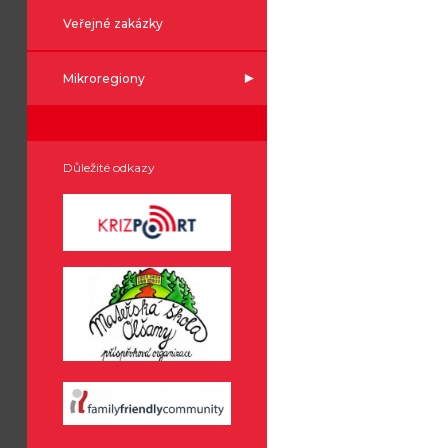
Veřejné zakázky
Mikroregiony
Důležité odkazy