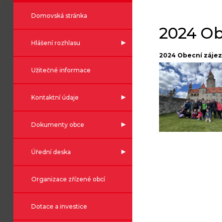
Domovská stránka
2024 Ob
Hlášení rozhlasu
2024 Obecní záje
Užitečné informace
Kontaktní údaje
Dokumenty obce
Úřední deska
Organizace zřízené obcí
Dotace a investice