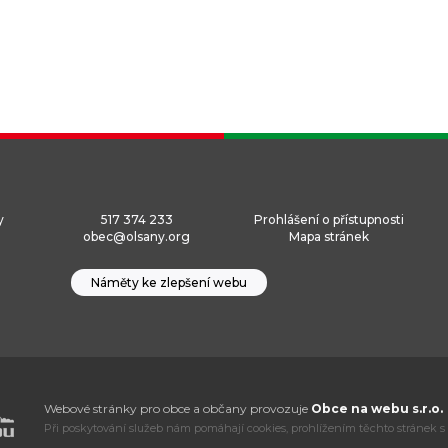
y
517 374 233
Prohlášení o přístupnosti
obec@olsany.org
Mapa stránek
Náměty ke zlepšení webu
Webové stránky pro obce a občany provozuje
Obce na webu s.r.o.
Při poskytování služeb nám pomáhají cookies, prohlížením těchto stránek s 