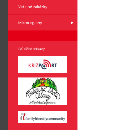
Veřejné zakázky
Mikroregiony
Důležité odkazy