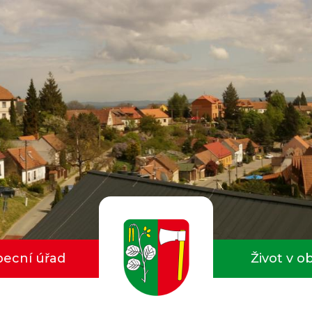
ecní úřad
Život v o