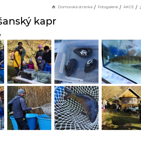
Domovská stránka
Fotogalerie
AKCE
šanský kapr
r