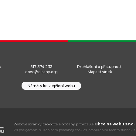
y
517 374 233
Prohlášení o přístupnosti
obec@olsany.org
Mapa stránek
Náměty ke zlepšení webu
Webové stránky pro obce a občany provozuje
Obce na webu s.r.o.
Při poskytování služeb nám pomáhají cookies, prohlížením těchto stránek s 