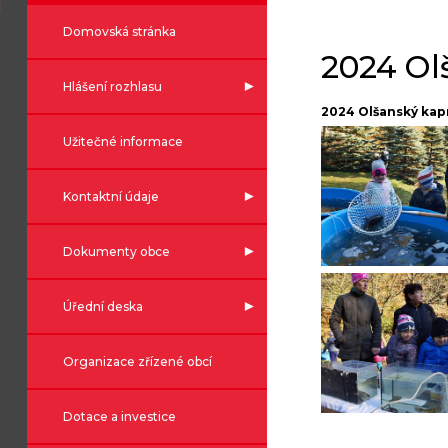
Domovská stránka
2024 Ol
Hlášení rozhlasu
2024 Olšanský kap
Užitečné informace
Kontaktní údaje
Dokumenty obce
Úřední deska
Organizace zřízené obcí
Dotace a investice