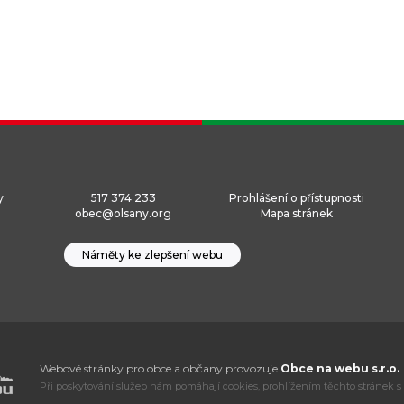
y
517 374 233
Prohlášení o přístupnosti
obec@olsany.org
Mapa stránek
Náměty ke zlepšení webu
Webové stránky pro obce a občany provozuje
Obce na webu s.r.o.
Při poskytování služeb nám pomáhají cookies, prohlížením těchto stránek s 