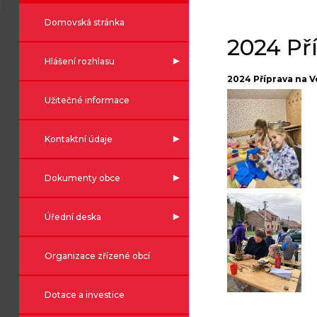
Domovská stránka
2024 Př
Hlášení rozhlasu
2024 Příprava na 
Užitečné informace
Kontaktní údaje
Dokumenty obce
Úřední deska
Organizace zřízené obcí
Dotace a investice