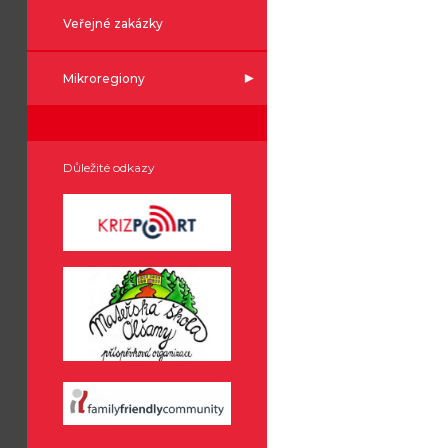
Veřejné zakázky
Mikroregiony
Důležité odkazy