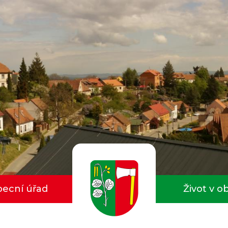
ecní úřad
Život v o