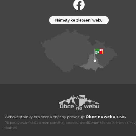
Náměty ke zlepšení webu
Webové stránky pro obce a občany provozuje
Obce na webu s.r.o.
Při poskytování služeb nám pomáhají cookies, prohlížením těchto stránek s tím v
souhlas.