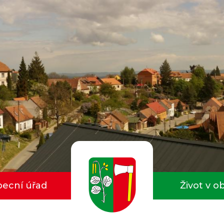
ecní úřad
Život v o