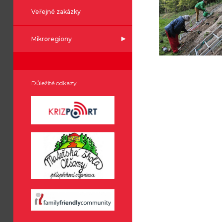
Veřejné zakázky
Mikroregiony
Důležité odkazy