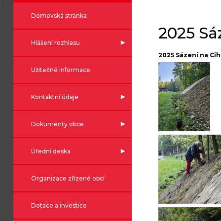
Domovská stránka
2025 Sá
Hlášení rozhlasu
2025 Sázení na Ci
Užitečné informace
Kontaktní údaje
Dokumenty obce
Úřední deska
Organizace zřízené obcí
Dotace a investice