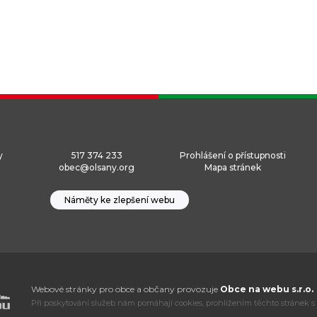
y
517 374 233
Prohlášení o přístupnosti
obec@olsany.org
Mapa stránek
Náměty ke zlepšení webu
Webové stránky pro obce a občany provozuje
Obce na webu s.r.o.
Při poskytování služeb nám pomáhají cookies, prohlížením těchto stránek s 