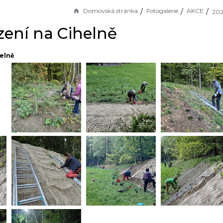
Domovská stránka
Fotogalerie
AKCE
202
zení na Cihelně
helně